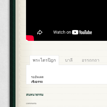
พระไตรปิฎก
บาลี
อรรถกถา
รออัพเดต
เชิงอรรถ
สนทนาธรรม
comments