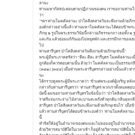
ลานะ
ท่านมหากัสสปะตอบตามปฏิภาณของตน เราขอถามท่านโม
ว่า
‘ฯลฯ ท่านโมคคัลลานะ ป่าโคสิงคสาลวันจะพึงงามด้วยภิกษุ
องค์กล่าวอย่างนี้แล้ว ท่านมหาโมคคัลลานะได้ตอบข้าพระอง
ภิกษุ ๒ รูปในพระธรรมวินัยนี้กล่าวอภิธรรมกถา เธอทั้ง ๒ 
และกัน แล้วย่อมแก้กันเองไม่หยุดพัก และธรรมีกถาของเธอทั
ไป
ท่านสารีบุตร ป่าโคสิงคสาลวันพึงงามด้วยภิกษุเช่นนี้”
พระผู้มีพระภาคตรัสว่า “ดีละ ดีละ สารีบุตร โมคคัลลานะเ
ถูกต้องก็ควรตอบตามนั้น ด้วยว่า โมคคัลลานะเป็นธรรมกถ
{๓๘๑} [๓๔๔] เมื่อท่านพระสารีบุตรกล่าวอย่างนั้นแล้ว 
นะ
ได้กราบทูลพระผู้มีพระภาคว่า ‘ข้าแต่พระองค์ผู้เจริญ หลัง
กล่าวกับท่านสารีบุตรว่า ‘ท่านสารีบุตร พวกเราทั้งหม
บัดนี้ ผมขอถามท่านสารีบุตรในข้อนั้นว่า ‘ป่าโคสิงคสาลวัน
ราตรีแจ่มกระจ่าง ไม้สาละบานสะพรั่งทั่วทุกต้น กลิ่นดุจกลิ่
สารีบุตร ป่าโคสิงคสาลวันจะพึงงามด้วยภิกษุเช่นไร’ เมื่อข้
แล้ว ท่านสารีบุตรได้ตอบข้าพระองค์ว่า ‘ท่านโมคคัลลานะ
นี้
ทำจิตให้อยู่ในอำนาจ(ของตน)และไม่ยอมอยู่ในอำนาจของจ
ด้วยวิหารสมาบัติใดในเวลาเช้า ก็อยู่ด้วยวิหารสมาบัตินั้นใน