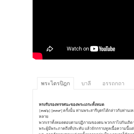
พระไตรปิฎก
บาลี
อรรถกถา
ทรงรับรองทรรศนะของพระเถระทั้งหมด
{๓๗๖} [๓๓๙] ครั้งนั้น ท่านพระสารีบุตรได้กล่าวกับท่านเหล่า
หลาย
พวกเราทั้งหมดตอบตามปฏิภาณของตน พวกเราไปกันเถิด พว
พระผู้มีพระภาคถึงที่ประทับ แล้วจักกราบทูลเนื้อความนี้แด่