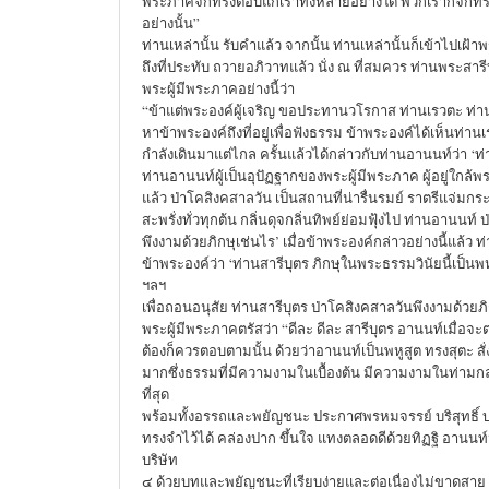
พระภาคจักทรงตอบแก่เราทั้งหลายอย่างใด พวกเราก็จักทร
อย่างนั้น”
ท่านเหล่านั้น รับคำแล้ว จากนั้น ท่านเหล่านั้นก็เข้าไปเฝ้า
ถึงที่ประทับ ถวายอภิวาทแล้ว นั่ง ณ ที่สมควร ท่านพระสาร
พระผู้มีพระภาคอย่างนี้ว่า
“ข้าแต่พระองค์ผู้เจริญ ขอประทานวโรกาส ท่านเรวตะ ท่า
หาข้าพระองค์ถึงที่อยู่เพื่อฟังธรรม ข้าพระองค์ได้เห็นท่
กำลังเดินมาแต่ไกล ครั้นแล้วได้กล่าวกับท่านอานนท์ว่า ‘
ท่านอานนท์ผู้เป็นอุปัฏฐากของพระผู้มีพระภาค ผู้อยู่ใกล้พ
แล้ว ป่าโคสิงคสาลวัน เป็นสถานที่น่ารื่นรมย์ ราตรีแจ่มก
สะพรั่งทั่วทุกต้น กลิ่นดุจกลิ่นทิพย์ย่อมฟุ้งไป ท่านอานนท์
พึงงามด้วยภิกษุเช่นไร’ เมื่อข้าพระองค์กล่าวอย่างนี้แล้ว
ข้าพระองค์ว่า ‘ท่านสารีบุตร ภิกษุในพระธรรมวินัยนี้เป็นพหู
ฯลฯ
เพื่อถอนอนุสัย ท่านสารีบุตร ป่าโคสิงคสาลวันพึงงามด้วยภิก
พระผู้มีพระภาคตรัสว่า “ดีละ ดีละ สารีบุตร อานนท์เมื่อจะ
ต้องก็ควรตอบตามนั้น ด้วยว่าอานนท์เป็นพหูสูต ทรงสุตะ สั่งส
มากซึ่งธรรมที่มีความงามในเบื้องต้น มีความงามในท่าม
ที่สุด
พร้อมทั้งอรรถและพยัญชนะ ประกาศพรหมจรรย์ บริสุทธิ์ บ
ทรงจำไว้ได้ คล่องปาก ขึ้นใจ แทงตลอดดีด้วยทิฏฐิ อานนท
บริษัท
๔ ด้วยบทและพยัญชนะที่เรียบง่ายและต่อเนื่องไม่ขาดสาย 