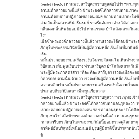
{๓๗๗} [๓๔๐] ท่านพระสารีบุตรกราบทูลต่อไปว่า “พระพุทธเ
อานนท์กล่าวอย่างนี้แล้ว ข้าพระองค์ได้กล่าวกับท่านเรวตะ
อานนท์ตอบตามปฏิภาณของตน ผมขอถามท่านเรวตะในข้อนั้
สาลวันเป็นสถานที่น่ารื่นรมย์ ราตรีแจ่มกระจ่าง ไม้สาละบา
กลิ่นดุจกลิ่นทิพย์ย่อมฟุ้งไป ท่านเรวตะ ป่าโคสิงคสาลวันจ
ไร’
เมื่อข้าพระองค์กล่าวอย่างนี้แล้ว ท่านเรวตะได้ตอบข้าพระอ
ภิกษุในพระธรรมวินัยนี้เป็นผู้มีความหลีกเร้นเป็นที่มายินด
เร้น
หมั่นประกอบธรรมเครื่องระงับใจภายในตน ไม่เหินห่างจ
วิปัสสนา เพิ่มพูนเรือนว่าง ท่านสารีบุตร ป่าโคสิงคสาลวันพึ
พระผู้มีพระภาคตรัสว่า “ดีละ ดีละ สารีบุตร เรวตะเมื่อจะต
ก็ควรตอบตามนั้น ด้วยว่า เรวตะเป็นผู้มีความหลีกเร้นเป็นที
ความหลีกเร้น หมั่นประกอบธรรมเครื่องระงับใจภายในตน
ประกอบด้วยวิปัสสนา เพิ่มพูนเรือนว่าง”
{๓๗๘} [๓๔๑] ท่านพระสารีบุตรกราบทูลว่า “พระพุทธเจ้าข้
กล่าวอย่างนี้แล้ว ข้าพระองค์ได้กล่าวกับท่านอนุรุทธะว่า ‘
เรวตะตอบตามปฏิภาณของตน ฯลฯ ท่านอนุรุทธะ ป่าโคสิง
ภิกษุเช่นไร’ เมื่อข้าพระองค์กล่าวอย่างนี้แล้ว ท่านอนุรุท
‘ท่านสารีบุตร ภิกษุในพระธรรมวินัยนี้ย่อมตรวจดูโลกธาตุ
ตาทิพย์อันบริสุทธิ์เหนือมนุษย์ บุรุษผู้มีตาดีขึ้นปราสาทอั
ดู