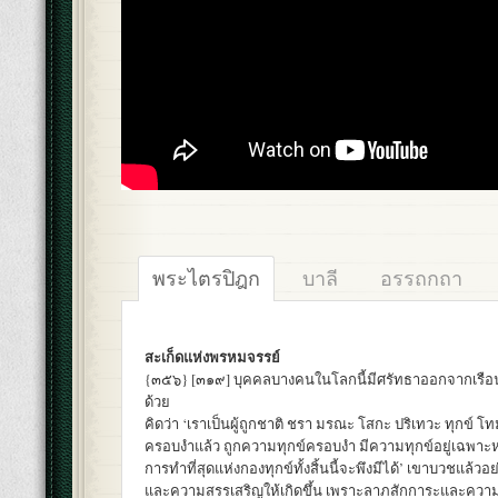
พระไตรปิฎก
บาลี
อรรถกถา
สะเก็ดแห่งพรหมจรรย์
{๓๕๖} [๓๑๙] บุคคลบางคนในโลกนี้มีศรัทธาออกจากเรือ
ด้วย
คิดว่า ‘เราเป็นผู้ถูกชาติ ชรา มรณะ โสกะ ปริเทวะ ทุกข์ โ
ครอบงำแล้ว ถูกความทุกข์ครอบงำ มีความทุกข์อยู่เฉพาะห
การทำที่สุดแห่งกองทุกข์ทั้งสิ้นนี้จะพึงมีได้’ เขาบวชแล้ว
และความสรรเสริญให้เกิดขึ้น เพราะลาภสักการะและความส