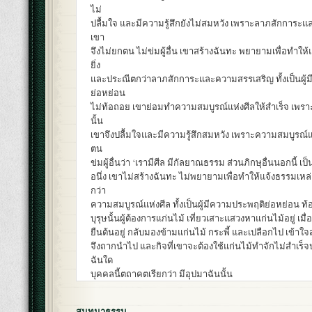
ไม่
ปลื้มใจ และมีความรู้สึกยังไม่สมหวัง เพราะลาภสักการะ
เขา
จึงไม่ยกตน ไม่ข่มผู้อื่น เขาสร้างฉันทะ พยายามเพื่อทำให้
ยิ่ง
และประณีตกว่าลาภสักการะและความสรรเสริญ ทั้งเป็นผู้
ย่อหย่อน
ไม่ท้อถอย เขาย่อมทำความสมบูรณ์แห่งศีลให้สำเร็จ เพร
นั้น
เขาจึงปลื้มใจและมีความรู้สึกสมหวัง เพราะความสมบูรณ์แห
ตน
ข่มผู้อื่นว่า ‘เรามีศีล มีกัลยาณธรรม ส่วนภิกษุอื่นนอกนี้ เป็
อนึ่ง เขาไม่สร้างฉันทะ ไม่พยายามเพื่อทำให้แจ้งธรรมเหล่
กว่า
ความสมบูรณ์แห่งศีล ทั้งเป็นผู้มีความประพฤติย่อหย่อน ท
บุรุษนั้นผู้ต้องการแก่นไม้ เที่ยวเสาะแสวงหาแก่นไม้อยู่ เมื่
ยืนต้นอยู่ กลับมองข้ามแก่นไม้ กระพี้ และเปลือกไป เข้าใจส
จึงถากนำไป และกิจที่เขาจะต้องใช้แก่นไม้ทำจักไม่สำเร็
ฉันใด
บุคคลนี้ตถาคตเรียกว่า มีอุปมาฉันนั้น
สนทนาธรรม