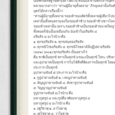
บิณฑิกเศรษฐี เขตกรุงสาวัตถี ณ ที่นั้นแล ท่านพระสารีบุตรได
หลายมากล่าวว่า “ท่านผู้มีอายุทั้งหลาย” ภิกษุเหล่านั้นรับ
บุตรได้กล่าวเรื่องนี้ว่า
“ท่านผู้มีอายุทั้งหลาย รอยเท้าของสัตว์ทั้งหลายผู้เที่ยวไ
เหล่านั้นทั้งหมดรวมลงในรอยเท้าช้าง รอยเท้าช้างชาวโลก
รอยเท้าเหล่านั้น เพราะรอยเท้าช้างเป็นรอยเท้าขนาดใหญ่
ทั้งหมดก็ฉันนั้นเหมือนกัน นับเข้าในอริยสัจ ๔
อริยสัจ ๔ อะไรบ้าง คือ
๑. ทุกขอริยสัจ ๒. ทุกขสมุทยอริยสัจ
๓. ทุกขนิโรธอริยสัจ ๔. ทุกขนิโรธคามินีปฏิปทาอริยสัจ
{๓๔๑} [๓๐๑] ทุกขอริยสัจ เป็นอย่างไร
คือ ชาติเป็นทุกข์ ชราเป็นทุกข์ มรณะเป็นทุกข์ โสกะ ปริเท
และอุปายาสเป็นทุกข์ การไม่ได้สิ่งที่ต้องการเป็นทุกข์ โดย
ประการ เป็นทุกข์
อุปาทานขันธ์ ๕ ประการ อะไรบ้าง คือ
๑. รูปูปาทานขันธ์ ๒. เวทนูปาทานขันธ์
๓. สัญญูปาทานขันธ์ ๔. สังขารูปาทานขันธ์
๕. วิญญาณูปาทานขันธ์
รูปูปาทานขันธ์ อะไรบ้าง คือ
มหาภูตรูป ๔ และรูปที่อาศัยมหาภูตรูป ๔
มหาภูตรูป ๔ อะไรบ้าง คือ
๑. ปฐวีธาตุ ๒. อาโปธาตุ
๓. เตโชธาตุ ๔. วาโยธาตุ