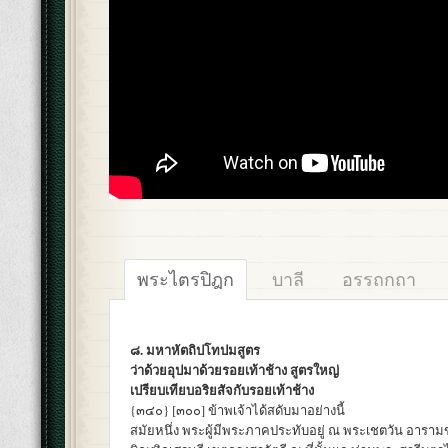
พระไตรปิฎก
บาลี
อรรถกถา
๘. มหาหัตถิปโทปมสูตร
ว่าด้วยอุปมาด้วยรอยเท้าช้าง สูตรใหญ่
เปรียบเทียบอริยสัจกับรอยเท้าช้าง
{๓๔๐} [๓๐๐] ข้าพเจ้าได้สดับมาอย่างนี้
สมัยหนึ่ง พระผู้มีพระภาคประทับอยู่ ณ พระเชตวัน อารา