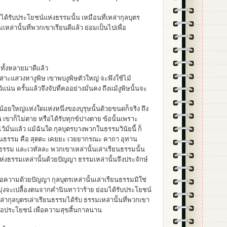
ด้รับประโยชน์แห่งธรรมนั้น เหมือนที่เหล่ากุลบุตร
เหล่านั้นที่พวกเขาเรียนดีแล้ว ย่อมเป็นไปเพื่อ
ั้งหลายมาดีแล้ว
่ยวเสาะแสวงหางูพิษ เขาพบงูพิษตัวใหญ่ จะพึงใช้ไม้
่น ครั้นแล้วจึงจับที่คออย่างมั่นคง ถึงแม้งูพิษนั้นจะ
น้อยใหญ่แห่งใดแห่งหนึ่งของบุรุษนั้นด้วยขนดก็จริง ถึง
น เขาก็ไม่ตาย หรือได้รับทุกข์ปางตาย ข้อนั้นเพราะ
ว้มั่นแล้ว แม้ฉันใด กุลบุตรบางพวกในธรรมวินัยนี้ ก็
รียนธรรม คือ สุตตะ เคยยะ เวยยากรณะ คาถา อุทาน
ตธรรม และเวทัลละ พวกเขาเหล่านั้นเล่าเรียนธรรมนั้น
ห่งธรรมเหล่านั้นด้วยปัญญา ธรรมเหล่านั้นจึงประจักษ์
ื้อความด้วยปัญญา กุลบุตรเหล่านั้นเล่าเรียนธรรมมิใช่
ิใช่มุ่งจะเปลื้องตนจากคำนินทาว่าร้าย ย่อมได้รับประโยชน์
หล่ากุลบุตรเล่าเรียนธรรมได้รับ ธรรมเหล่านั้นที่พวกเขา
พื่อประโยชน์ เพื่อความสุขสิ้นกาลนาน