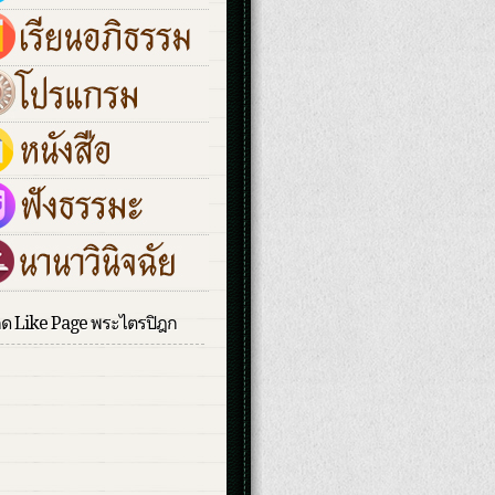
กด Like Page พระไตรปิฎก