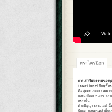
พระไตรปิฎก
การเล่าเรียนธรรมของกุ
{๒๗๙} [๒๓๙] ภิกษุทั้งห
คือ สุตตะ เคยยะ เวยยา
และเวทัลละ พวกเขาเล่าเ
เหล่านั้น
ด้วยปัญญา ธรรมเหล่านั้น
ปัญญา กุลบุตรเหล่านั้นเล่า