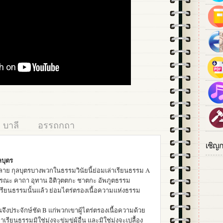
บาลี
อรรถกถา
เชิญ
ลบุตร
ลาย กุลบุตรบางพวกในธรรมวินัยนี้ย่อมเล่าเรียนธรรม A
กรณะ คาถา อุทาน อิติวุตตกะ ชาตกะ อัพภูตธรรม
รียนธรรมนั้นแล้ว ย่อมไตร่ตรองเนื้อความแห่งธรรม
จึงประจักษ์ชัด B แก่พวกเขาผู้ไตร่ตรองเนื้อความด้วย
เรียนธรรมมิใช่มุ่งจะข่มขู่ผู้อื่น และมิใช่มุ่งจะเปลื้อง