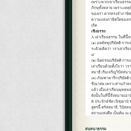
เพราะพวกเขาเรียนธรรมท
ภิกษุทั้งหลาย เพราะเหตุน
ของเรา ควรทรงจำภาษิตนั้น
ความแห่งภาษิตใดของเรา
เถิด
เชิงอรรถ
A เล่าเรียนธรรม ในที่นี้ห
(๑) อลคัททูปริยัตติ การเ
ระด้วยคิดว่า ‘เราเล่าเรี
๔’
(๒) นิตถรณปริยัตติ การเ
เล่าเรียนด้วยตั้งใจว่า ‘เ
สมาธิ เริ่มเจริญวิปัสสน
(๓) ภัณฑาคาริกปริยัตติ 
ขีณาสพ เพราะท่านกำหนด
แล้ว เมื่อเล่าเรียนพุทธ
ดังนั้นในที่นี้จึงหมายเอา
B ประจักษ์ชัด (นิชฺฌาน
สูตรนี้ ตรัสสมาธิ, วิปัส
สถานแห่งศีล เป็นต้น (ม.
สนทนาธรรม