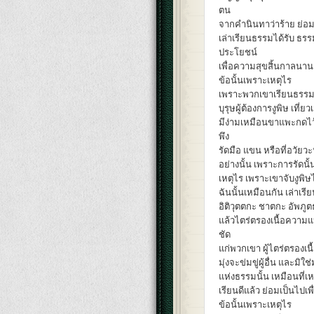
ตน
จากคำนินทาว่าร้าย ย่อมไ
เล่าเรียนธรรมได้รับ ธรรม
ประโยชน์
เพื่อความสุขสิ้นกาลนาน
ข้อนั้นเพราะเหตุไร
เพราะพวกเขาเรียนธรรมท
บุรุษผู้ต้องการงูพิษ เที
มีง่ามเหมือนขาแพะกดไว้แน
พึง
รัดมือ แขน หรือที่อวัยวะ
อย่างนั้น เพราะการรัดนั้
เหตุไร เพราะเขาจับงูพิษไ
ฉันนั้นเหมือนกัน เล่าเ
อิติวุตตกะ ชาตกะ อัพภู
แล้วไตร่ตรองเนื้อความแ
ชัด
แก่พวกเขา ผู้ไตร่ตรองเน
มุ่งจะข่มขู่ผู้อื่น และม
แห่งธรรมนั้น เหมือนที่เ
เรียนดีแล้ว ย่อมเป็นไปเ
ข้อนั้นเพราะเหตุไร