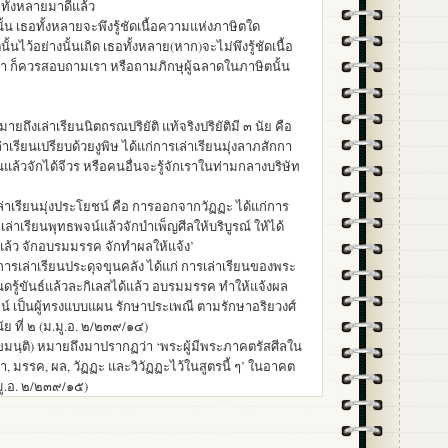
ั้งหลายมาดีแล้ว
ั้น เธอทั้งหลายจะพึงรู้ชัดเนื้อความแห่งภาษิตใด
ไว้อย่างนั้นเถิด เธอทั้งหลาย(หาก)จะไม่พึงรู้ชัดเนื้อ
 ก็ควรสอบถามเรา หรือถามภิกษุผู้ฉลาดในภาษิตนั้น
มายถึงเล่าเรียนนิตถรณปริยัติ แท้จริงปริยัติมี ๓ นัย คือ
ล่าเรียนเปรียบด้วยงูพิษ ได้แก่การเล่าเรียนมุ่งลาภสักกา
ยนแล้วจักได้จีวร หรือคนอื่นจะรู้จักเราในท่ามกลางบริษัท
ล่าเรียนมุ่งประโยชน์ คือ การออกจากวัฏฏะ ได้แก่การ
ราเล่าเรียนพุทธพจน์แล้วจักบำเพ็ญศีลให้บริบูรณ์ ให้ได้
าแล้ว จักอบรมมรรค จักทำผลให้แจ้ง’
การเล่าเรียนประดุจขุนคลัง ได้แก่ การเล่าเรียนของพระ
รู้ขันธ์แล้วละกิเลสได้แล้ว อบรมมรรค ทำให้แจ้งผล
พจน์ เป็นผู้ทรงแบบแผน รักษาประเพณี ตามรักษาอริยวงศ์
นัย ที่ ๒ (ม.มู.อ. ๒/๒๓๙/๑๔)
ํ ขมนฺติ) หมายถึงมาปรากฏว่า ‘พระผู้มีพระภาคตรัสศีลใน
สนา, มรรค, ผล, วัฏฏะ และวิวัฏฏะไว้ในสูตรนี้ ๆ’ ในอาคต
มู.อ. ๒/๒๓๙/๑๕)