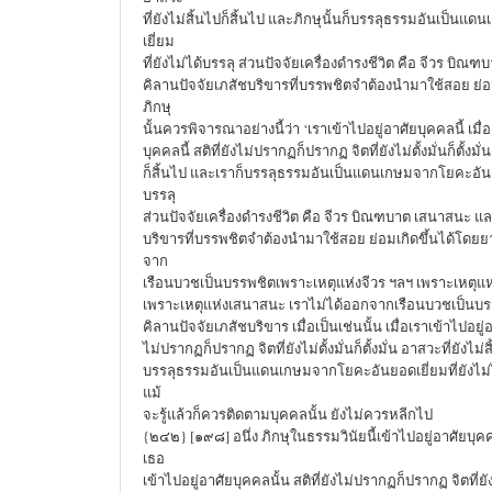
ที่ยังไม่สิ้นไปก็สิ้นไป และภิกษุนั้นก็บรรลุธรรมอันเป็
เยี่ยม
ที่ยังไม่ได้บรรลุ ส่วนปัจจัยเครื่องดำรงชีวิต คือ จีวร บิ
คิลานปัจจัยเภสัชบริขารที่บรรพชิตจำต้องนำมาใช้สอย ย่อ
ภิกษุ
นั้นควรพิจารณาอย่างนี้ว่า ‘เราเข้าไปอยู่อาศัยบุคคลนี้ เมื่
บุคคลนี้ สติที่ยังไม่ปรากฏก็ปรากฏ จิตที่ยังไม่ตั้งมั่นก็ตั้งมั่
ก็สิ้นไป และเราก็บรรลุธรรมอันเป็นแดนเกษมจากโยคะอันยอด
บรรลุ
ส่วนปัจจัยเครื่องดำรงชีวิต คือ จีวร บิณฑบาต เสนาสนะ แล
บริขารที่บรรพชิตจำต้องนำมาใช้สอย ย่อมเกิดขึ้นได้โดยย
จาก
เรือนบวชเป็นบรรพชิตเพราะเหตุแห่งจีวร ฯลฯ เพราะเหตุ
เพราะเหตุแห่งเสนาสนะ เราไม่ได้ออกจากเรือนบวชเป็นบร
คิลานปัจจัยเภสัชบริขาร เมื่อเป็นเช่นนั้น เมื่อเราเข้าไปอยู่อา
ไม่ปรากฏก็ปรากฏ จิตที่ยังไม่ตั้งมั่นก็ตั้งมั่น อาสวะที่ยังไม่
บรรลุธรรมอันเป็นแดนเกษมจากโยคะอันยอดเยี่ยมที่ยังไม่ได้
แม้
จะรู้แล้วก็ควรติดตามบุคคลนั้น ยังไม่ควรหลีกไป
{๒๔๒} [๑๙๘] อนึ่ง ภิกษุในธรรมวินัยนี้เข้าไปอยู่อาศัยบุคค
เธอ
เข้าไปอยู่อาศัยบุคคลนั้น สติที่ยังไม่ปรากฏก็ปรากฏ จิตที่ยังไม