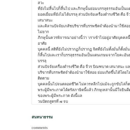
สวะ
ที่ยังไม่สิ้นไปก็สิ้นไป และภิกษุนั้นย่อมบรรลุธรรมอันเ
ยอดเยี่ยมที่ยังไม่ได้บรรลุ ส่วนปัจจัยเครื่องดำรงชีวิต คือ
เสนาสนะ
และคิลานปัจจัยเภสัชบริขารที่บรรพชิตจำต้องนำมาใช้สอย 
ไม่ยาก
ภิกษุนั้นควรพิจารณาอย่างนี้ว่า ‘เราเข้าไปอยู่อาศัยบุคคลนี้ 
อาศัย
บุคคลนี้ สติที่ยังไม่ปรากฏก็ปรากฏ จิตที่ยังไม่ตั้งมั่นก็ตั้งมั่
ก็สิ้นไปและเราก็บรรลุธรรมอันเป็นแดนเกษมจากโยคะอันยอด
บรรลุ
ส่วนปัจจัยเครื่องดำรงชีวิต คือ จีวร บิณฑบาต เสนาสนะ แล
บริขารที่บรรพชิตจำต้องนำมาใช้สอย ย่อมเกิดขึ้นได้โดยไม
ติดตาม
บุคคลนั้นไปจนตลอดชีวิต ไม่ควรหลีกไปแม้จะถูกขับไล่ก็
พระผู้มีพระภาคได้ตรัสภาษิตนี้แล้ว ภิกษุเหล่านั้นมีใจยิน
ของพระผู้มีพระภาค ดังนี้แล
วนปัตถสูตรที่ ๗ จบ
สนทนาธรรม
comments