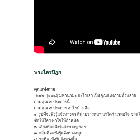
พระไตรปิฎก
คุณแห่งกาม
{๒๑๒} [๑๗๘] มหานามะ อะไรเล่า เป็นคุณแห่งกามทั้งหลาย
กามคุณ ๕ ประการนี้
กามคุณ ๕ ประการ อะไรบ้าง คือ
๑. รูปที่จะพึงรู้แจ้งทางตา ที่น่าปรารถนา น่าใคร่ น่าพอใจ ชวนใ
ชักให้ใคร่ พาใจให้กำหนัด
๒. เสียงที่จะพึงรู้แจ้งทางหู ฯลฯ
๓. กลิ่นที่จะพึงรู้แจ้งทางจมูก …
๔. รสที่จะพึงรู้แจ้งทางลิ้น …