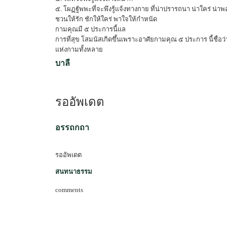
๕. โผฏฐัพพะที่จะพึงรู้แจ้งทางกาย ที่น่าปรารถนา น่าใคร่ น่า
ชวนให้รัก ชักให้ใคร่ พาใจให้กำหนัด
กามคุณมี ๕ ประการนี้แล
การที่สุข โสมนัสเกิดขึ้นเพราะอาศัยกามคุณ ๕ ประการ นี้ชื่อว
แห่งกามทั้งหลาย
บาลี
รออัพเดต
อรรถกถา
รออัพเดต
สนทนาธรรม
comments