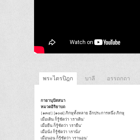
พระไตรปิฎก
บาลี
อรรถกถา
กายานุปัสสนา
หมวดอิริยาบถ
{๑๓๔} [๑๐๘] ภิกษุทั้งหลาย อีกประการหนึ่ง ภิกษุ
เมื่อเดิน ก็รู้ชัดว่า ‘เราเดิน’
เมื่อยืน ก็รู้ชัดว่า ‘เรายืน’
เมื่อนั่ง ก็รู้ชัดว่า ‘เรานั่ง’
เมื่อนอน ก็รู้ชัดว่า ‘เรานอน’