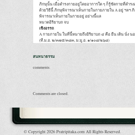
ภิกษุนั้น เมื่อดำรงกายอยู่โดยอาการใด ๆ ก็รู้ชัดกายที่ดำรง
ด้วยวิธีนี้ ภิกษุพิจารณาเห็นกายในกายภายใน A อยู่ ฯลฯ ภิกษ
พิจารณาเห็นกายในกายอยู่ อย่างนี้แล
หมวดอิริยาบถ จบ
เชิงอรรถ
A กายภายใน ในที่นี้หมายถึงอิริยาบถ ๔ คือ ยืน เดิน นั่
(ที.ม.อ. ๒/๓๗๕/๓๘๓, ม.มู.อ. ๑/๑๐๘/๒๖๘)
สนทนาธรรม
comments
Comments are closed.
© Copyright 2026 Pratripitaka.com All Rights Reserved.