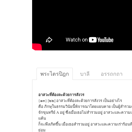
พระไตรปิฎก
บาลี
อรรถกถา
อาสวะที่ต้องละด้วยการสังวร
{๑๓} [๒๒] อาสวะที่ต้องละด้วยการสังวร เป็นอย่างไร
คือ ภิกษุในธรรมวินัยนี้พิจารณาโดยแยบคาย เป็นผู้สำรว
จักขุนทรีย์ A อยู่ ซึ่งเมื่อเธอไม่สำรวมอยู่ อาสวะและความเ
แค้น
ก็จะพึงเกิดขึ้น เมื่อเธอสำรวมอยู่ อาสวะและความเร่าร้อน
ย่อม