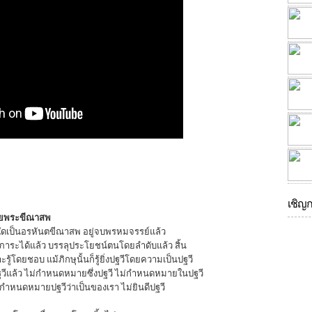
เชิญ
้วยพระขีณาสพ
ษุใดเป็นอรหันตขีณาสพ อยู่จบพรหมจรรย์แล้ว
งภาระได้แล้ว บรรลุประโยชน์ตนโดยลำดับแล้ว สิ้น
รู้โดยชอบ แม้ภิกษุนั้นก็รู้ยิ่งปฐวีโดยความเป็นปฐวี
นปฐวีแล้ว ไม่กำหนดหมายซึ่งปฐวี ไม่กำหนดหมายในปฐวี
ำหนดหมายปฐวีว่าเป็นของเรา ไม่ยินดีปฐวี