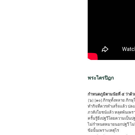
พระไตรปิฎก
กำหนดภูมิตามนัยที่ ๕ ว่าด
{๖} [๑๐] ภิกษุทั้งหลาย ภิก
ทำกิจที่ควรทำเสร็จแล้ว ปล
ภวสังโยชน์แล้ว หลุดพ้นเพราะ
ครั้นรู้ยิ่งปฐวีโดยความเป็
ไม่กำหนดหมายนอกปฐวี ไม่ก
ข้อนั้นเพราะเหตุไร