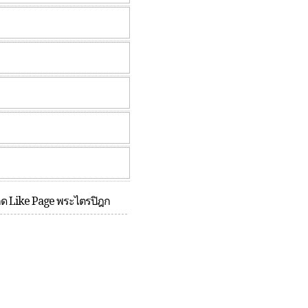
กด Like Page พระไตรปิฎก