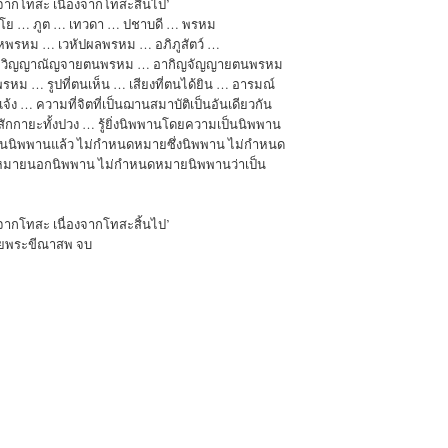
จากโทสะ เนื่องจากโทสะสิ้นไป’
 วาโย … ภูต … เทวดา … ปชาบดี … พรหม
พรหม … เวหัปผลพรหม … อภิภูสัตว์ …
 วิญญาณัญจายตนพรหม … อากิญจัญญายตนพรหม
 … รูปที่ตนเห็น … เสียงที่ตนได้ยิน … อารมณ์
จ้ง … ความที่จิตที่เป็นฌานสมาบัติเป็นอันเดียวกัน
สักกายะทั้งปวง … รู้ยิ่งนิพพานโดยความเป็นนิพพาน
เป็นนิพพานแล้ว ไม่กำหนดหมายซึ่งนิพพาน ไม่กำหนด
มายนอกนิพพาน ไม่กำหนดหมายนิพพานว่าเป็น
จากโทสะ เนื่องจากโทสะสิ้นไป’
้วยพระขีณาสพ จบ