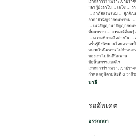
เรากล่าวว่า ‘เพราะเขาปราศ
ฯลฯ รู้ยิ่งอาโป … เตโช …
… อาภัสสรพรหม … สุภกิณห
อากาสานัญจายตนพรหม …
… เนวสัญญานาสัญญายตนพรหม
ที่ตนทราบ … อารมณ์ที่ตนรู้แ
… ความที่กามจิตต่างกัน … 
ครั้นรู้ยิ่งนิพพานโดยความ
หมายในนิพพาน ไม่กำหนดห
ของเรา ไม่ยินดีนิพพาน
ข้อนั้นเพราะเหตุไร
เรากล่าวว่า ‘เพราะเขาปราศ
กำหนดภูมิตามนัยที่ ๕ ว่าด
บาลี
รออัพเดต
อรรถกถา