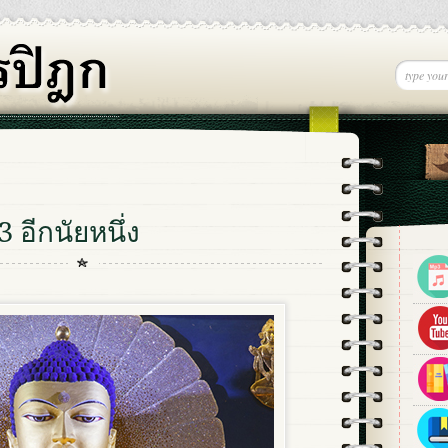
 อีกนัยหนึ่ง