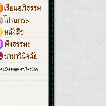
กด Like Page พระไตรปิฎก