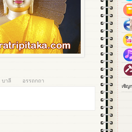
บาลี
อรรถกถา
เชิญ