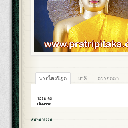
พระไตรปิฎก
บาลี
อรรถกถา
รออัพเดต
เชิงอรรถ
สนทนาธรรม