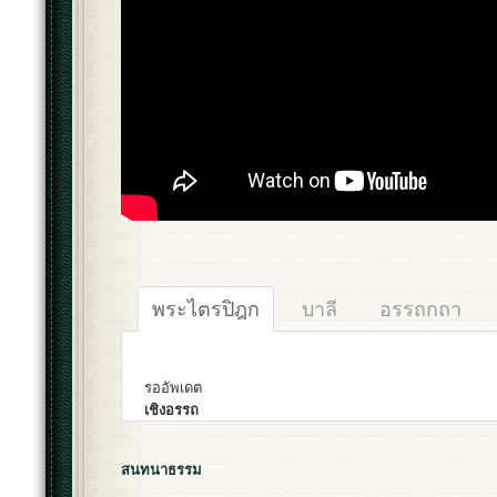
พระไตรปิฎก
บาลี
อรรถกถา
รออัพเดต
เชิงอรรถ
สนทนาธรรม