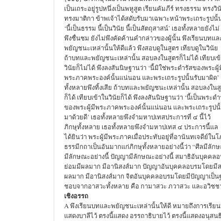
เป็นเถระอยู่รูปหนึ่งเป็นพหูสูต เรียนคัมภีร์ ทรงธรรม ทรงวิน
ทรงมาติกา ข้าพเจ้าได้สดับรับมาเฉพาะหน้าพระเถระรูปนั้น
‘นี้เป็นธรรม นี้เป็นวินัย นี้เป็นสัตถุสาสน์’ เธอทั้งหลายยังไม่
พึงชื่นชม ยังไม่พึงคัดค้านคำกล่าวของผู้นั้น พึงเรียนบทแล
พยัญชนะเหล่านั้นให้ดีแล้ว พึงสอบดูในสูตร เทียบดูในวินัย
ถ้าบทและพยัญชนะเหล่านั้น สอบลงในสูตรก็ไม่ได้ เทียบเข
วินัยก็ไม่ได้ พึงลงสันนิษฐานว่า ‘นี้มิใช่พระดำรัสของพระผู้ม
พระภาคพระองค์นั้นแน่นอน และพระเถระรูปนั้นรับมาผิด’
ทั้งหลายพึงทิ้งเสีย ถ้าบทและพยัญชนะเหล่านั้น สอบลงในส
ก็ได้ เทียบเข้าในวินัยก็ได้ พึงลงสันนิษฐานว่า ‘นี้เป็นพระดำ
ของพระผู้มีพระภาคพระองค์นั้นแน่นอน และพระเถระรูปนั้
มาด้วยดี’ เธอทั้งหลายพึงจำมหาปเทสประการที่ ๔ นี้ไว้
ภิกษุทั้งหลาย เธอทั้งหลายพึงจำมหาปเทส ๔ ประการนี้แล
ได้ยินว่า พระผู้มีพระภาคเมื่อประทับอยู่ที่อานันทเจดีย์
ธรรมีกถาเป็นอันมากแก่ภิกษุทั้งหลายอย่างนี้ว่า “ศีลมีลักษ
มีลักษณะอย่างนี้ ปัญญามีลักษณะอย่างนี้ สมาธิอันบุคคล
ย่อมมีผลมาก มีอานิสงส์มาก ปัญญาอันบุคคลอบรมโดยมีสม
ผลมาก มีอานิสงส์มาก จิตอันบุคคลอบรมโดยมีปัญญาเป็น
ชอบจากอาสวะทั้งหลาย คือ กามาสวะ ภวาสวะ และอวิชช
เชิงอรรถ
A พึงเรียนบทและพยัญชนะเหล่านั้นให้ดี หมายถึงการเรียนที่
แสดงบาลีไว้ ตรงนี้แสดง อรรถาธิบายไว้ ตรงนี้แสดงอนุสนธิไ