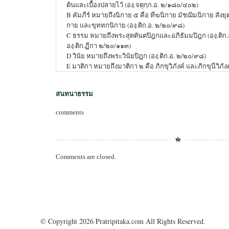
ต้นและเบื้องปลายไว้ (องฺ.จตุกฺก.อ. ๒/๑๘๐/๔๐๒)
B คัมภีร์ หมายถึงนิกาย ๕ คือ ทีฆนิกาย มัชฌิมนิกาย สังยุ
กาย และขุททกนิกาย (องฺ.ติก.อ. ๒/๒๐/๙๘)
C ธรรม หมายถึงพระสุตตันตปิฎกและอภิธัมมปิฎก (องฺ.ติก
องฺ.ติก.ฏีกา ๒/๒๐/๑๑๓)
D วินัย หมายถึงพระวินัยปิฎก (องฺ.ติก.อ. ๒/๒๐/๙๘)
E มาติกา หมายถึงมาติกา ๒ คือ ภิกขุวิภังค์ และภิกขุนีวิภังค
สนทนาธรรม
comments
Comments are closed.
© Copyright 2026 Pratripitaka.com All Rights Reserved.