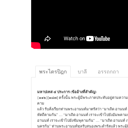
พระไตรปิฎก
บาลี
อรรถกถา
มหาปเทส ๔ ประการ (ข้ออ้างที่สำคัญ)
{๑๑๒}[๑๘๗] ครั้งนั้น พระผู้มีพระภาคประทับอยู่ตามคว
คาม
แล้ว รับสั่งเรียกท่านพระอานนท์มาตรัสว่า “มาเถิด อานนท์
หัตถีคามกัน” … “มาเถิด อานนท์ เราจะเข้าไปยังอัมพคาม
อานนท์ เราจะเข้าไปยังชัมพุคามกัน” … “มาเถิด อานนท์ 
นครกัน” ท่านพระอานนท์ทูลรับสนองพระดำรัสแล้ว พระผู