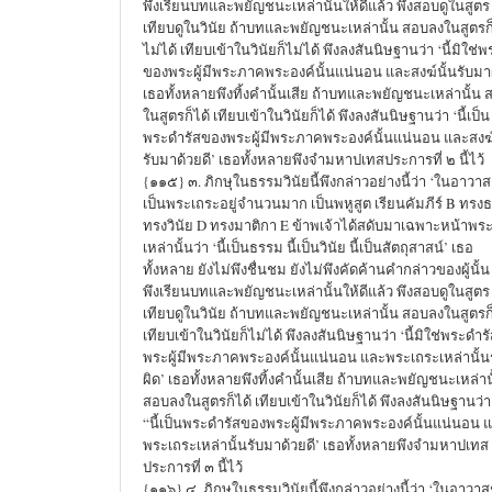
พึงเรียนบทและพยัญชนะเหล่านั้นให้ดีแล้ว พึงสอบดูในสูตร
เทียบดูในวินัย ถ้าบทและพยัญชนะเหล่านั้น สอบลงในสูตรก
ไม่ได้ เทียบเข้าในวินัยก็ไม่ได้ พึงลงสันนิษฐานว่า ‘นี้มิใช่
ของพระผู้มีพระภาคพระองค์นั้นแน่นอน และสงฆ์นั้นรับมา
เธอทั้งหลายพึงทิ้งคำนั้นเสีย ถ้าบทและพยัญชนะเหล่านั้น
ในสูตรก็ได้ เทียบเข้าในวินัยก็ได้ พึงลงสันนิษฐานว่า ‘นี้เป็น
พระดำรัสของพระผู้มีพระภาคพระองค์นั้นแน่นอน และสงฆ์
รับมาด้วยดี’ เธอทั้งหลายพึงจำมหาปเทสประการที่ ๒ นี้ไว้
{๑๑๕} ๓. ภิกษุในธรรมวินัยนี้พึงกล่าวอย่างนี้ว่า ‘ในอาวาสชื
เป็นพระเถระอยู่จำนวนมาก เป็นพหูสูต เรียนคัมภีร์ B ทรง
ทรงวินัย D ทรงมาติกา E ข้าพเจ้าได้สดับมาเฉพาะหน้าพร
เหล่านั้นว่า ‘นี้เป็นธรรม นี้เป็นวินัย นี้เป็นสัตถุสาสน์’ เธอ
ทั้งหลาย ยังไม่พึงชื่นชม ยังไม่พึงคัดค้านคำกล่าวของผู้นั้น
พึงเรียนบทและพยัญชนะเหล่านั้นให้ดีแล้ว พึงสอบดูในสูตร
เทียบดูในวินัย ถ้าบทและพยัญชนะเหล่านั้น สอบลงในสูตรก็
เทียบเข้าในวินัยก็ไม่ได้ พึงลงสันนิษฐานว่า ‘นี้มิใช่พระดำ
พระผู้มีพระภาคพระองค์นั้นแน่นอน และพระเถระเหล่านั้น
ผิด’ เธอทั้งหลายพึงทิ้งคำนั้นเสีย ถ้าบทและพยัญชนะเหล่าน
สอบลงในสูตรก็ได้ เทียบเข้าในวินัยก็ได้ พึงลงสันนิษฐานว่า
“นี้เป็นพระดำรัสของพระผู้มีพระภาคพระองค์นั้นแน่นอน 
พระเถระเหล่านั้นรับมาด้วยดี’ เธอทั้งหลายพึงจำมหาปเทส
ประการที่ ๓ นี้ไว้
{๑๑๖} ๔. ภิกษุในธรรมวินัยนี้พึงกล่าวอย่างนี้ว่า ‘ในอาวาสชื