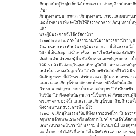
ภิกษุสงฆ์หมู่ใหญ่เสด็จถึงโภคนคร ประทับอยู่ที่อานันทเจดี
เรียก
ภิกษุทั้งหลายมาตรัสว่า “ภิกษุทั้งหลาย เราจะแสดงมหาปเ
เธอทั้งหลายจงฟัง จงใส่ใจให้ดี เราจักกล่าว” ภิกษุเหล่านั
แล้ว
พระผู้มีพระภาคจึงได้ตรัสดังนี้ว่า
{๑๑๓}[๑๘๘] ๑. ภิกษุในธรรมวินัยนี้พึงกล่าวอย่างนี้ว่า ‘ผู้มี
รับมาเฉพาะพระพักตร์พระผู้มีพระภาคว่า ‘นี้เป็นธรรม นี้เป
วินัย นี้เป็นสัตถุสาสน์’ เธอทั้งหลายยังไม่พึงชื่นชม ยังไม่พึง
คัดค้านคำกล่าวของผู้นั้น พึงเรียนบทและพยัญชนะเหล่านั้
ให้ดี A แล้ว พึงสอบดูในสูตร เทียบดูในวินัย ถ้าบทและพยั
เหล่านั้น สอบลงในสูตรก็ไม่ได้ เทียบเข้าในวินัยก็ไม่ได้ พึง
สันนิษฐานว่า ‘นี้มิใช่พระดำรัสของพระผู้มีพระภาคพระองค์
แน่นอน และภิกษุนี้รับมาผิด‘เธอทั้งหลายพึงทิ้งคำนั้นเสีย
ถ้าบทและพยัญชนะเหล่านั้น สอบลงในสูตรก็ได้ เทียบเข้า
ในวินัยก็ได้ พึงลงสันนิษฐานว่า ‘นี้เป็นพระดำรัสของพระผู้ม
พระภาคพระองค์นั้นแน่นอน และภิกษุนี้รับมาด้วยดี’ เธอทั
พึงจำมหาปเทสประการที่ ๑ นี้ไว้
{๑๑๔} ๒. ภิกษุในธรรมวินัยนี้พึงกล่าวอย่างนี้ว่า ‘ในอาวาส
อยู่พร้อมด้วยพระเถระ พร้อมด้วยปาโมกข์ ข้าพเจ้าได้สดับ
เฉพาะหน้าสงฆ์นั้นว่า ‘นี้เป็นธรรม นี้เป็นวินัย นี้เป็นสัตถุสา
เธอทั้งหลายยังไม่พึงชื่นชม ยังไม่พึงคัดค้านคำกล่าวของผู้น