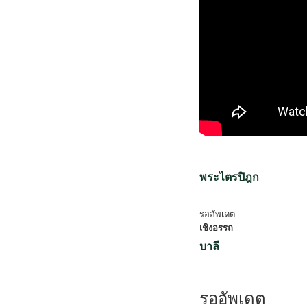
พระไตรปิฎก
รออัพเดต
เชิงอรรถ
บาลี
รออัพเดต