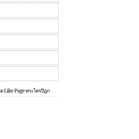
กด Like Page พระไตรปิฎก