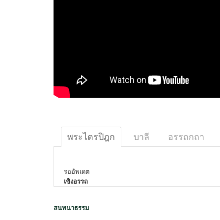
พระไตรปิฎก
บาลี
อรรถกถา
รออัพเดต
เชิงอรรถ
สนทนาธรรม