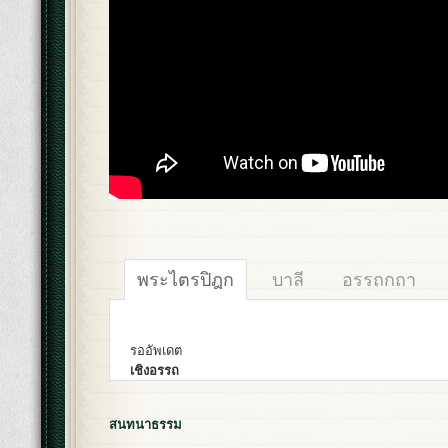
พระไตรปิฎก
บาลี
อรรถกถา
รออัพเดต
เชิงอรรถ
สนทนาธรรม