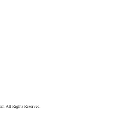
om All Rights Reserved.