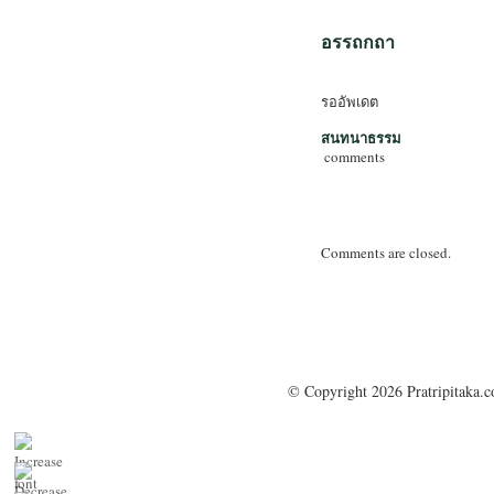
อรรถกถา
รออัพเดต
สนทนาธรรม
comments
Comments are closed.
© Copyright 2026 Pratripitaka.c