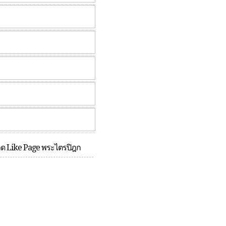
กด Like Page พระไตรปิฎก