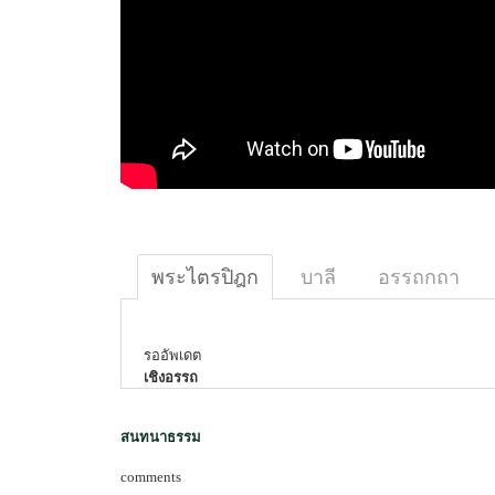
พระไตรปิฎก
บาลี
อรรถกถา
รออัพเดต
เชิงอรรถ
สนทนาธรรม
comments