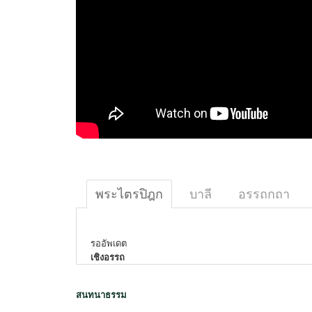
พระไตรปิฎก
บาลี
อรรถกถา
รออัพเดต
เชิงอรรถ
สนทนาธรรม