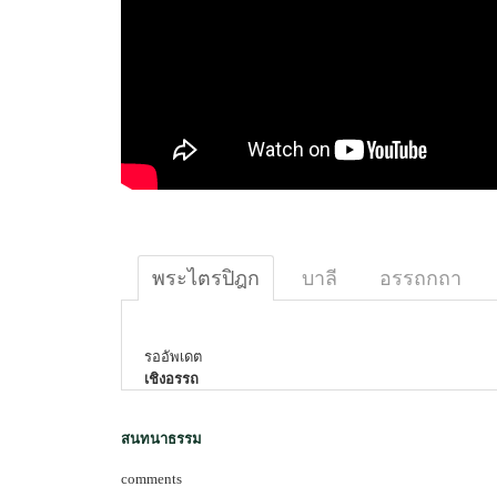
พระไตรปิฎก
บาลี
อรรถกถา
รออัพเดต
เชิงอรรถ
สนทนาธรรม
comments