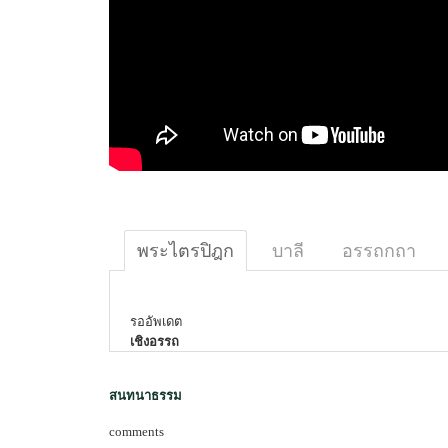
พระไตรปิฎก
บาลี
อรรถกถา
รออัพเดต
เชิงอรรถ
สนทนาธรรม
comments