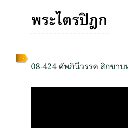
08-424 คัพภินีวรรค สิกขาบทท