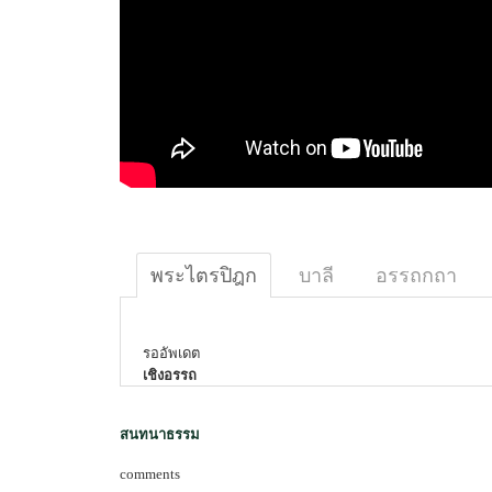
พระไตรปิฎก
บาลี
อรรถกถา
รออัพเดต
เชิงอรรถ
สนทนาธรรม
comments