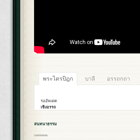
พระไตรปิฎก
บาลี
อรรถกถา
รออัพเดต
เชิงอรรถ
สนทนาธรรม
comments