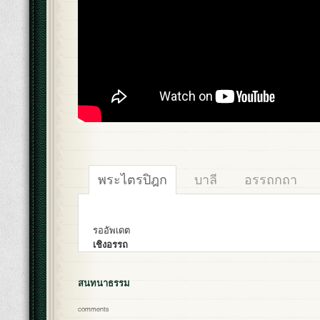
พระไตรปิฎก
บาลี
อรรถกถา
รออัพเดต
เชิงอรรถ
สนทนาธรรม
comments