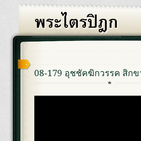
08-179 อุชชัคฆิกวรรค สิกขา