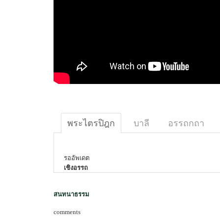
พระไตรปิฎก
บาลี
อรรถกถา
รออัพเดต
เชิงอรรถ
สนทนาธรรม
comments