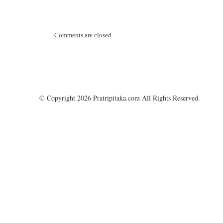
Comments are closed.
© Copyright 2026 Pratripitaka.com All Rights Reserved.