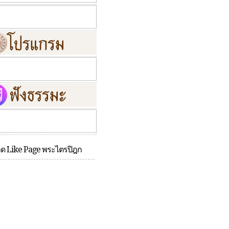
กด Like Page พระไตรปิฎก