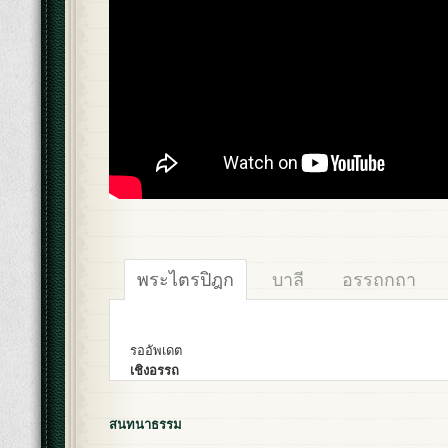
พระไตรปิฎก
บาลี
อรรถกถา
รออัพเดต
เชิงอรรถ
สนทนาธรรม