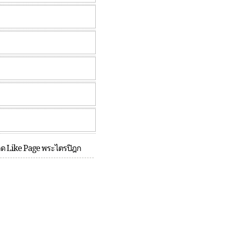
กด Like Page พระไตรปิฎก