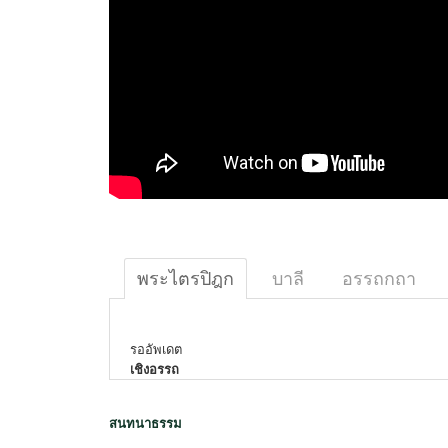
พระไตรปิฎก
บาลี
อรรถกถา
รออัพเดต
เชิงอรรถ
สนทนาธรรม