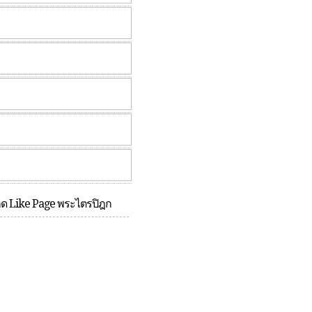
กด Like Page พระไตรปิฎก