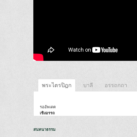
พระไตรปิฎก
บาลี
อรรถกถา
รออัพเดต
เชิงอรรถ
สนทนาธรรม