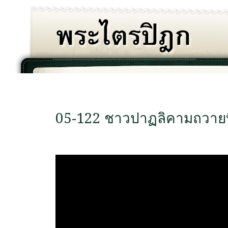
05-122 ชาวปาฏลิคามถวายที