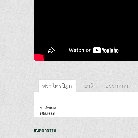
พระไตรปิฎก
บาลี
อรรถกถา
รออัพเดต
เชิงอรรถ
สนทนาธรรม