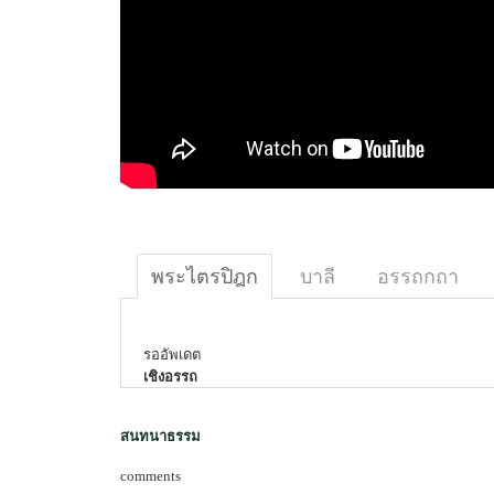
พระไตรปิฎก
บาลี
อรรถกถา
รออัพเดต
เชิงอรรถ
สนทนาธรรม
comments