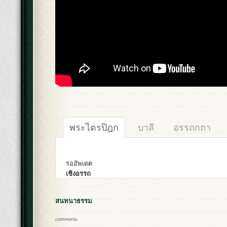
พระไตรปิฎก
บาลี
อรรถกถา
รออัพเดต
เชิงอรรถ
สนทนาธรรม
comments