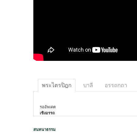
พระไตรปิฎก
บาลี
อรรถกถา
รออัพเดต
เชิงอรรถ
สนทนาธรรม