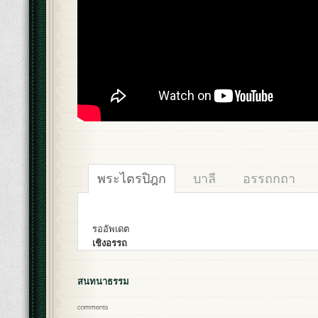
พระไตรปิฎก
บาลี
อรรถกถา
รออัพเดต
เชิงอรรถ
สนทนาธรรม
comments