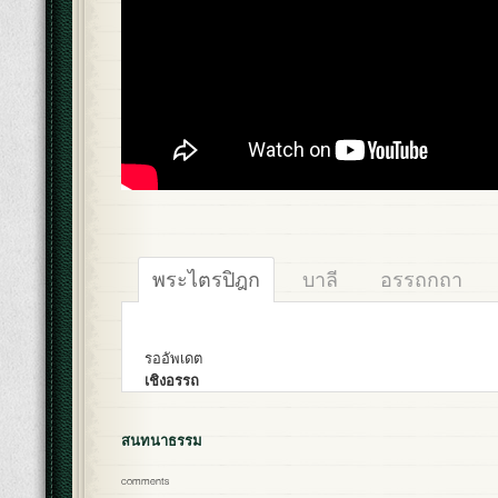
พระไตรปิฎก
บาลี
อรรถกถา
รออัพเดต
เชิงอรรถ
สนทนาธรรม
comments