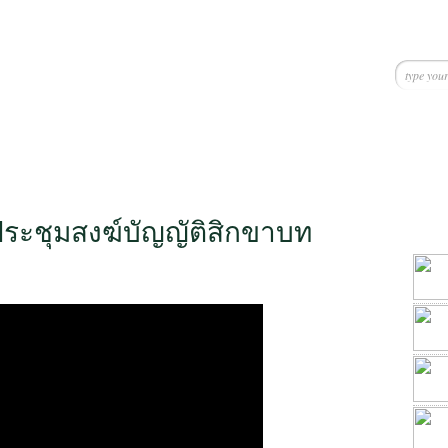
ระชุมสงฆ์บัญญัติสิกขาบท