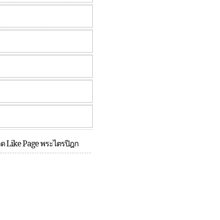
กด Like Page พระไตรปิฎก