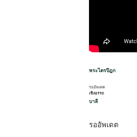
พระไตรปิฎก
รออัพเดต
เชิงอรรถ
บาลี
รออัพเดต