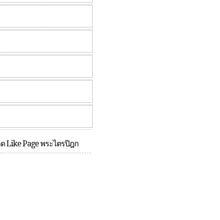
กด Like Page พระไตรปิฎก