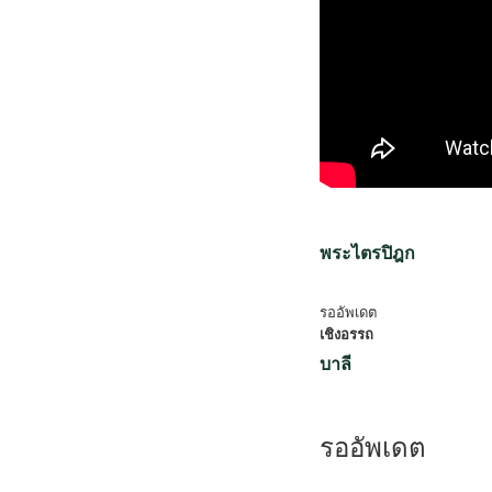
พระไตรปิฎก
รออัพเดต
เชิงอรรถ
บาลี
รออัพเดต