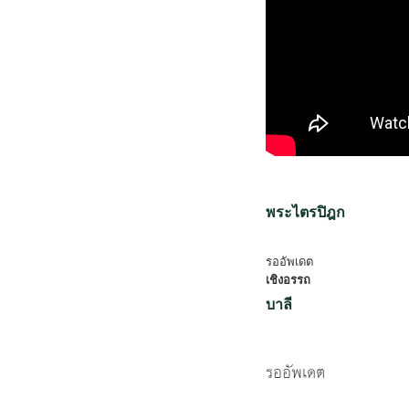
พระไตรปิฎก
รออัพเดต
เชิงอรรถ
บาลี
รออัพเดต