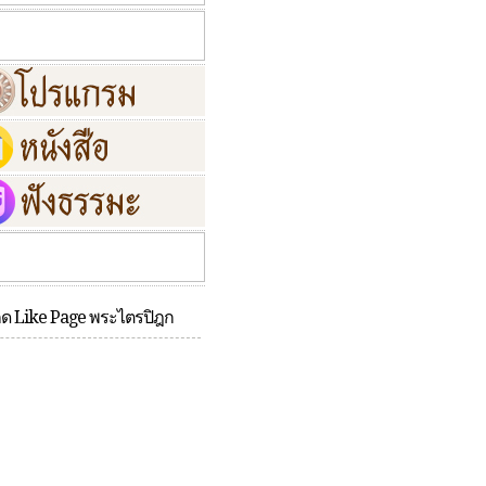
กด Like Page พระไตรปิฎก