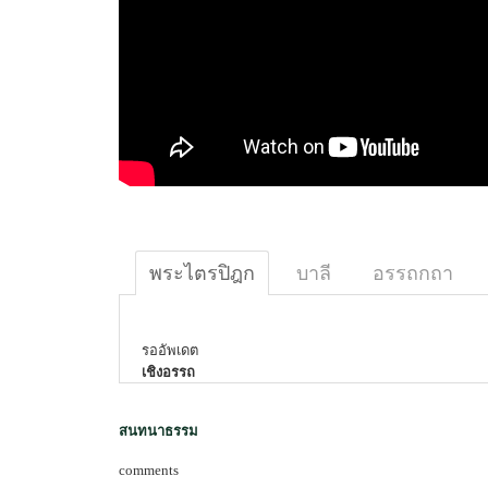
พระไตรปิฎก
บาลี
อรรถกถา
รออัพเดต
เชิงอรรถ
สนทนาธรรม
comments