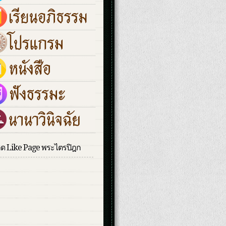
กด Like Page พระไตรปิฎก