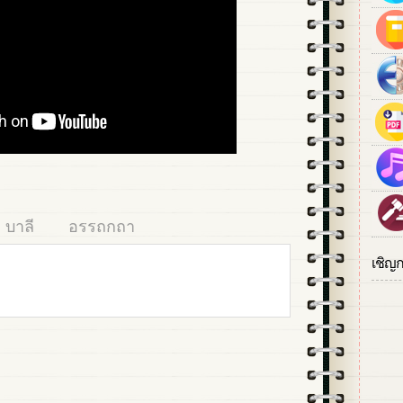
บาลี
อรรถกถา
เชิญ