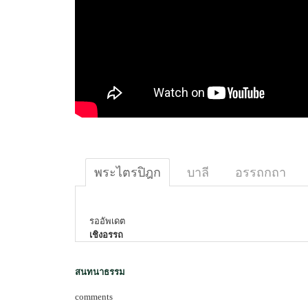
พระไตรปิฎก
บาลี
อรรถกถา
รออัพเดต
เชิงอรรถ
สนทนาธรรม
comments