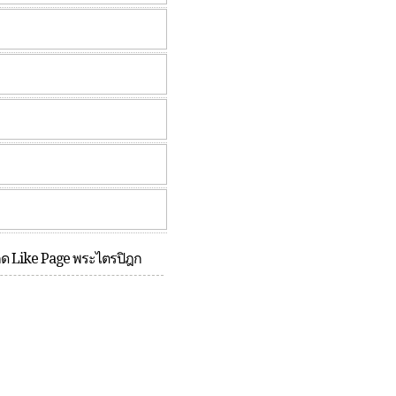
กด Like Page พระไตรปิฎก