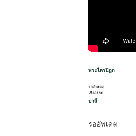
พระไตรปิฎก
รออัพเดต
เชิงอรรถ
บาลี
รออัพเดต