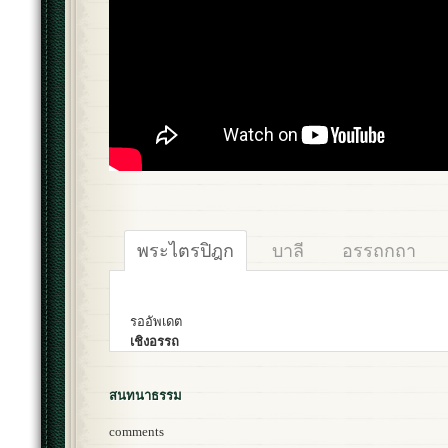
พระไตรปิฎก
บาลี
อรรถกถา
รออัพเดต
เชิงอรรถ
สนทนาธรรม
comments