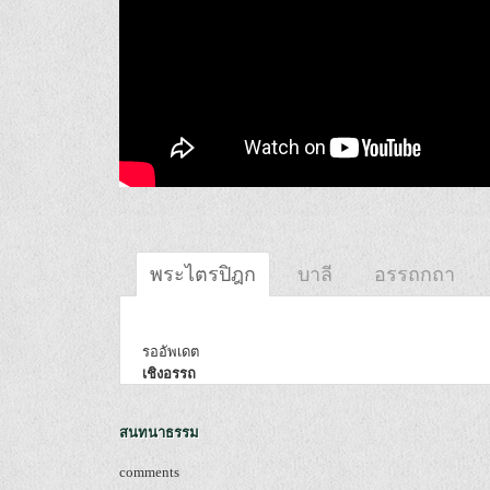
พระไตรปิฎก
บาลี
อรรถกถา
รออัพเดต
เชิงอรรถ
สนทนาธรรม
comments