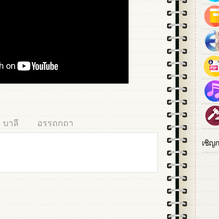
บาลี
อรรถกถา
เชิญ