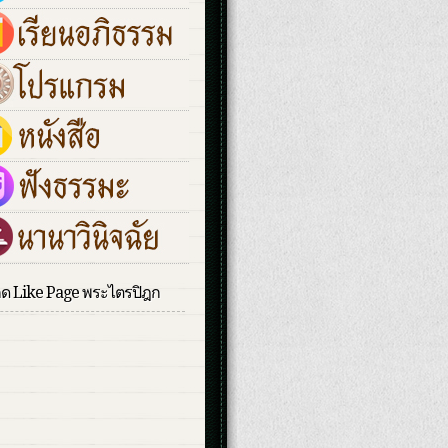
กด Like Page พระไตรปิฎก