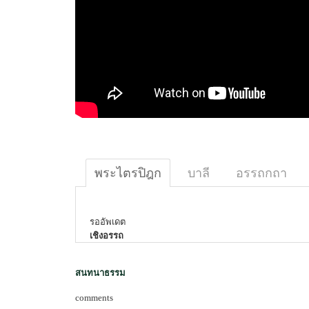
พระไตรปิฎก
บาลี
อรรถกถา
รออัพเดต
เชิงอรรถ
สนทนาธรรม
comments